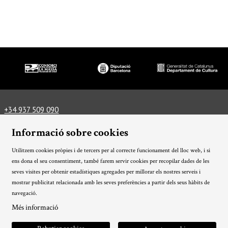
Diapositiva 1 de 3
+34 937 509 090
info@lamassateatre.cat
Plaça del Teatre, 3, 08339 Vilassar de Dalt
Informació sobre cookies
Com arribar-hi
Informació tècnica
Utilitzem cookies pròpies i de tercers per al correcte funcionament del lloc web, i si
Avís Legal
Ús de Cookies
Política de privacitat
|
|
|
ens dona el seu consentiment, també farem servir cookies per recopilar dades de les
Condicions generals
Sitemap
Transparència
|
|
seves visites per obtenir estadístiques agregades per millorar els nostres serveis i
mostrar publicitat relacionada amb les seves preferències a partir dels seus hàbits de
Link a instagram
Link a twitter
Link a facebook
navegació.
Més informació