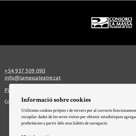
Diapositiva 1 de 3
+34 937 509 090
info@lamassateatre.cat
Plaça del Teatre, 3, 08339 Vilassar de Dalt
Informació sobre cookies
Com arribar-hi
Informació tècnica
Utilitzem cookies pròpies i de tercers per al correcte funcionamen
recopilar dades de les seves visites per obtenir estadístiques agreg
preferències a partir dels seus hàbits de navegació.