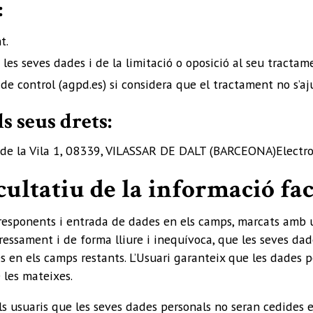
:
t.
de les seves dades i de la limitació o oposició al seu tractam
de control (agpd.es) si considera que el tractament no s’aj
s seus drets:
e la Vila 1, 08339, VILASSAR DE DALT (BARCEONA)Electro
cultatiu de la informació fac
rresponents i entrada de dades en els camps, marcats amb u
essament i de forma lliure i inequívoca, que les seves dade
es en els camps restants. L’Usuari garanteix que les dades
 les mateixes.
usuaris que les seves dades personals no seran cedides en