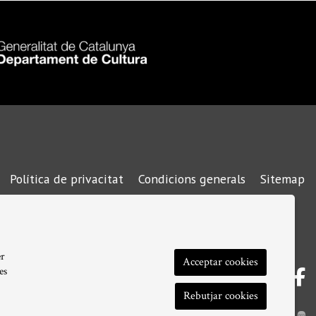
Política de privacitat
Condicions generals
Sitemap
|
|
|
er
Acceptar cookies
es
Link a 
Link
L
Rebutjar cookies