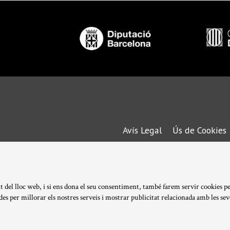
Avís Legal
Ús de Cookies
|
Transparència
|
t del lloc web, i si ens dona el seu consentiment, també farem servir cookies p
ades per millorar els nostres serveis i mostrar publicitat relacionada amb les sev