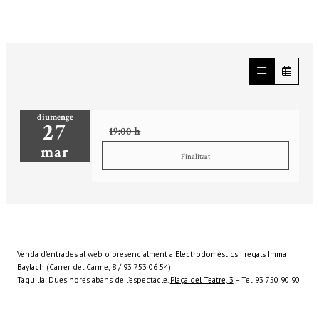
diumenge
27
19:00 h
mar
Finalitzat
Venda d’entrades al web o presencialment a
Electrodomèstics i regals Imma
Baylach
(Carrer del Carme, 8 / 93 753 06 54)
Taquilla: Dues hores abans de l’espectacle.
Plaça del Teatre, 3
– Tel. 93 750 90 90