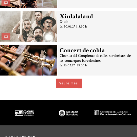
Xiulalaland
Xiula
ds. 30.01.27
|
18:30 h
Concert de cobla
Cloenda del Campionat de colles sardanistes de
les comarques barcelonines
ds. 13.02.27
|
19:00 h
Veure més
Diapositiva 1 de 3