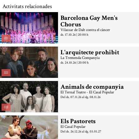
Activitats relacionades
Barcelona Gay Men's
Chorus
Vilassar de Dalt contra el càncer
ds. 17.10.26
|
20:00 h
L'arquitecte prohibit
La Tremenda Companyia
ds. 24.10.26
|
20:00 h
Animals de companyia
El Ternal Teatre - El Casal Popular
Del ds. 07.11.26
al dg. 08.11.26
Els Pastorets
El Casal Popular
Del ds. 26.12.26
al dg. 03.01.27