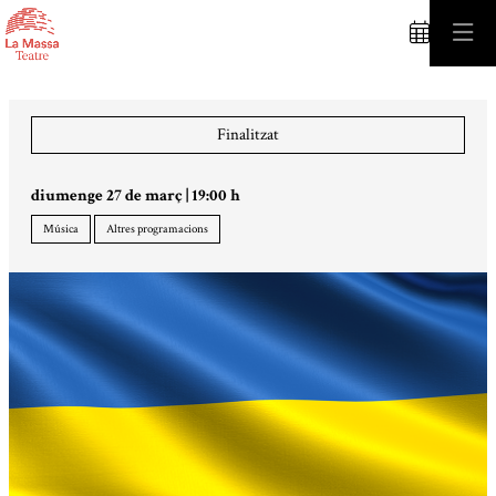
C
Finalitzat
diumenge 27 de març
|
19:00 h
Música
Altres programacions