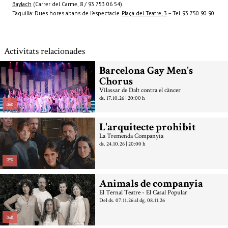
Baylach
(Carrer del Carme, 8 / 93 753 06 54)
Taquilla: Dues hores abans de l’espectacle.
Plaça del Teatre, 3
– Tel. 93 750 90 90
Activitats relacionades
Barcelona Gay Men's
Chorus
Vilassar de Dalt contra el càncer
ds. 17.10.26
|
20:00 h
L'arquitecte prohibit
La Tremenda Companyia
ds. 24.10.26
|
20:00 h
Animals de companyia
El Ternal Teatre - El Casal Popular
Del ds. 07.11.26
al dg. 08.11.26