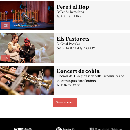
Pere i el llop
Ballet de Barcelona
ds. 14.11.26
|
18:30 h
Els Pastorets
El Casal Popular
Del ds. 26.12.26
al dg. 03.01.27
Concert de cobla
Cloenda del Campionat de colles sardanistes de
les comarques barcelonines
ds. 13.02.27
|
19:00 h
Veure més