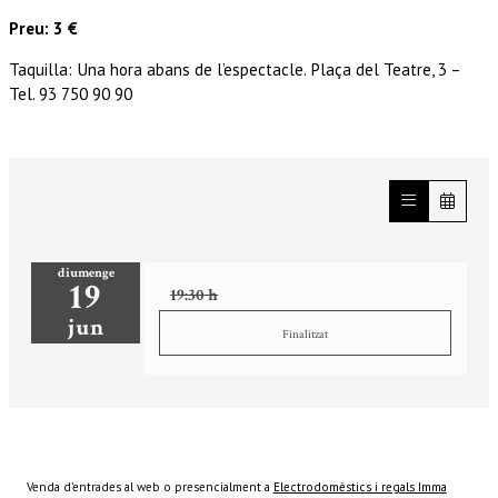
Preu: 3 €
Taquilla: Una hora abans de l’espectacle. Plaça del Teatre, 3 –
Tel. 93 750 90 90
diumenge
19
19:30 h
jun
Finalitzat
Venda d’entrades al web o presencialment a
Electrodomèstics i regals Imma