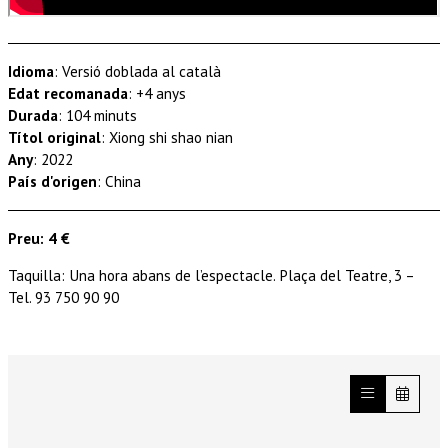
Idioma
: Versió doblada al català
Edat recomanada
: +4 anys
Durada
: 104 minuts
Títol original
: Xiong shi shao nian
Any
: 2022
País d'origen
: China
Preu: 4 €
Taquilla: Una hora abans de l’espectacle. Plaça del Teatre, 3 –
Tel. 93 750 90 90