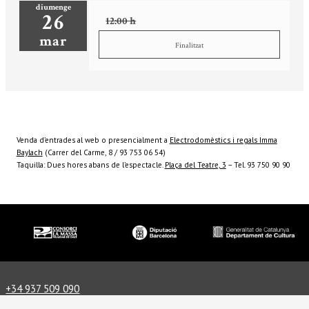
diumenge
26
12:00 h
mar
Finalitzat
Venda d’entrades al web o presencialment a
Electrodomèstics i regals Imma
Baylach
(Carrer del Carme, 8 / 93 753 06 54)
Taquilla: Dues hores abans de l’espectacle.
Plaça del Teatre, 3
– Tel. 93 750 90 90
Diapositiva 1 de 3
+34 937 509 090
info@lamassateatre.cat