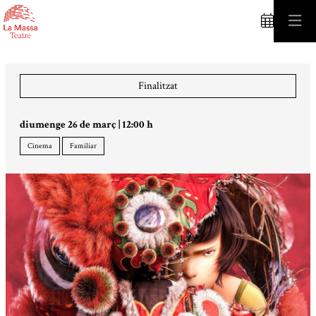
C
Finalitzat
diumenge 26 de març
|
12:00 h
Cinema
Familiar