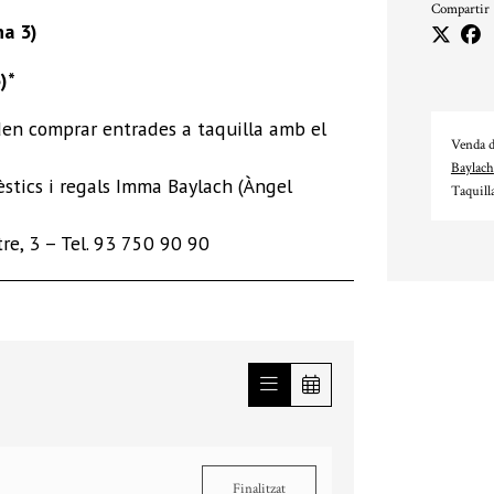
Compartir
na 3)
)*
oden comprar entrades a taquilla amb el
Venda d
Baylach
stics i regals Imma Baylach (Àngel
Taquill
tre, 3 – Tel. 93 750 90 90
Finalitzat