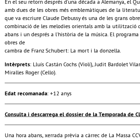
En el seu retorn després d’una década a Alemanya, el Q
amb dues de les obres més emblemàtiques de la literatur
que va escriure Claude Debussy és una de les grans obre
combinació de les melodies orientals amb la utilització
abans i un després a l’història de la música. El progra
obres de
cambra de Franz Schubert: La mort i la donzella.
Intèrprets
: Lluís Castán Cochs (Violí), Judit Bardolet Vila
Miralles Roger (Cello).
Edat recomanada
: +12 anys
Consulta i descarrega el dossier de la Temporada de C
Una hora abans, xerrada prèvia a càrrec de La Massa CCV