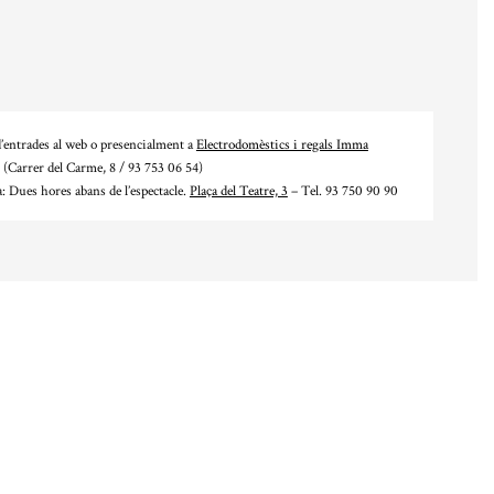
’entrades al web o presencialment a
Electrodomèstics i regals Imma
(Carrer del Carme, 8 / 93 753 06 54)
a: Dues hores abans de l’espectacle.
Plaça del Teatre, 3
– Tel. 93 750 90 90