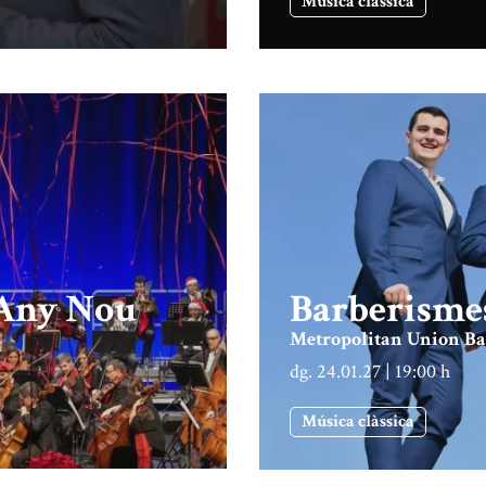
Música clàssica
d'Any Nou
Barberisme
Metropolitan Union Ba
dg. 24.01.27
|
19:00 h
Música clàssica