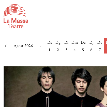
Ds
Dg
Dl
Dm
Dc
Dj
Dv
Agost 2026
1
2
3
4
5
6
7