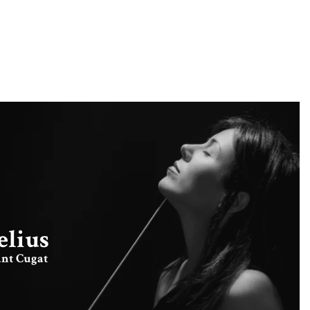
elius
ant Cugat