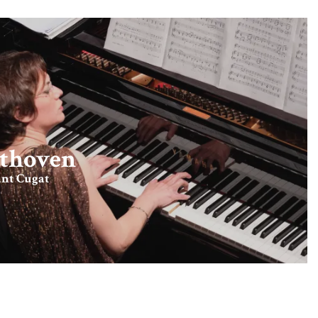
ethoven
ant Cugat