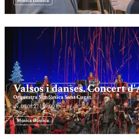
Música clàssica
Valsos i danses. Concert 
Orquestra Simfònica Sant Cugat
dv. 01.01.27
|
19:00 h
Música clàssica