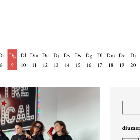
Ds
Dg
Dl
Dm
Dc
Dj
Dv
Ds
Dg
Dl
Dm
Dc
Dj
8
9
10
11
12
13
14
15
16
17
18
19
20
diumeng