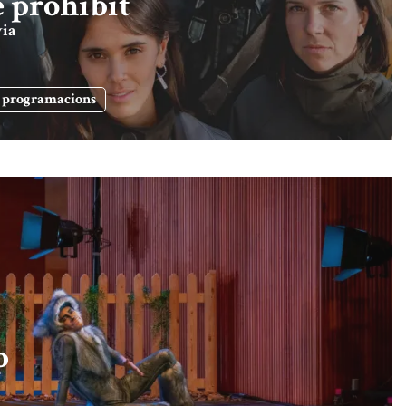
e prohibit
ia
s programacions
p