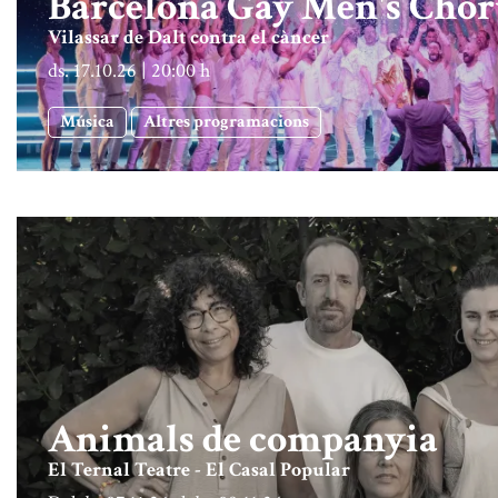
Barcelona Gay Men's Chor
Vilassar de Dalt contra el càncer
ds. 17.10.26
|
20:00 h
Música
Altres programacions
Animals de companyia
El Ternal Teatre - El Casal Popular