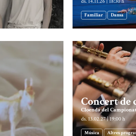
ds. 14.11.26
|
18:30 h
Familiar
Dansa
Concert de 
Cloenda del Campionat 
ds. 13.02.27
|
19:00 h
Música
Altres progr