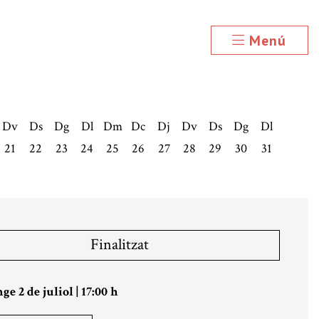
Menú
Dv
Ds
Dg
Dl
Dm
Dc
Dj
Dv
Ds
Dg
Dl
21
22
23
24
25
26
27
28
29
30
31
Finalitzat
e 2 de juliol
|
17:00 h