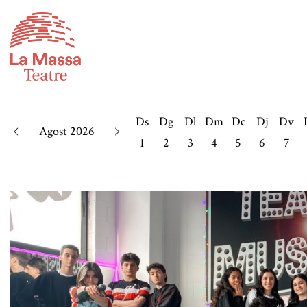
Ds
Dg
Dl
Dm
Dc
Dj
Dv
Agost 2026
1
2
3
4
5
6
7