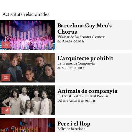
Activitats relacionades
Barcelona Gay Men's
Chorus
Vilassar de Dalt contra el càncer
ds. 17.10.26
|
20:00 h
L'arquitecte prohibit
La Tremenda Companyia
ds. 24.10.26
|
20:00 h
Animals de companyia
El Ternal Teatre - El Casal Popular
Del ds. 07.11.26
al dg. 08.11.26
Pere i el llop
Ballet de Barcelona