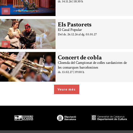
ds. 14.11.26
|
18:30 h
Els Pastorets
El Casal Popular
Del ds. 26.12.26
al dg. 03.01.27
Concert de cobla
Cloenda del Campionat de colles sardanistes de
les comarques barcelonines
ds. 13.02.27
|
19:00 h
Veure més
Diapositiva 1 de 3