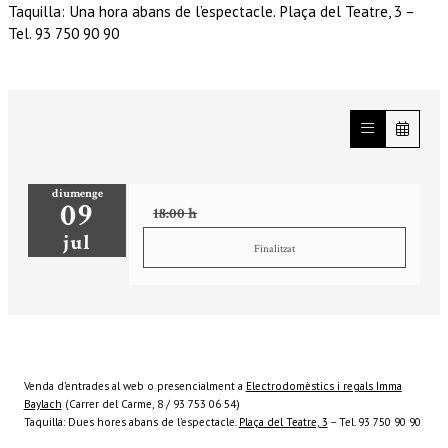
Taquilla: Una hora abans de l’espectacle. Plaça del Teatre, 3 –
Tel. 93 750 90 90
diumenge
09
18:00 h
jul
Finalitzat
Venda d’entrades al web o presencialment a
Electrodomèstics i regals Imma
Baylach
(Carrer del Carme, 8 / 93 753 06 54)
Taquilla: Dues hores abans de l’espectacle.
Plaça del Teatre, 3
– Tel. 93 750 90 90