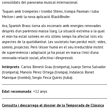
consolidats del panorama musical internacional.
Toquen amb trompetes i trombó Shires, trompa Paxman i tuba
Melton i amb la nova aplicació BlackBinder.
Ara, Spanish Brass torna als escenaris amb energies renovades
després d’un parèntesi massa llarg. La situació extrema a la qual
el món ha estat sotmès en els últims temps ha afectat tots els
aspectes de la quotidianitat. Les societats han perdut molt; vides,
somnis, projectes. Però l’ésser humà en el seu irreductible instint
de supervivència i adaptació ja ha posat en marxa l’inici d’una
renovada relació social, afectiva i d’expressió.
Intèrprets
: Carlos Benetó Grau (trompeta), Juanjo Serna Salvador
(trompeta), Manolo Pérez Ortega (trompa), Indalecio Bonet
Manrique (trombó), Sergio Finca Quirós (tuba).
Edat recomanada
: +12 anys
Consulta i descarrega el dossier de la Temporada de Clàssica