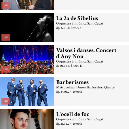
La 2a de Sibelius
Orquestra Simfònica Sant Cugat
dg. 22.11.26
|
19:00 h
Valsos i danses. Concert
d'Any Nou
Orquestra Simfònica Sant Cugat
dv. 01.01.27
|
19:00 h
Barberismes
Metropolitan Union Barbershop Quartet
dg. 24.01.27
|
19:00 h
L'ocell de foc
Orquestra Simfònica Sant Cugat
dg. 21.02.27
|
19:00 h