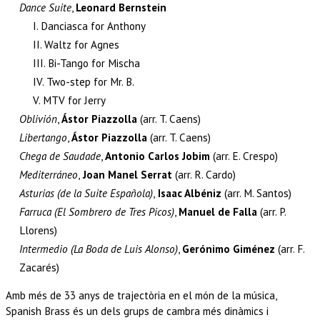
Dance Suite
,
Leonard Bernstein
I. Danciasca for Anthony
II. Waltz for Agnes
III. Bi-Tango for Mischa
IV. Two-step for Mr. B.
V. MTV for Jerry
Oblivión
,
Ástor Piazzolla
(arr. T. Caens)
Libertango
,
Ástor Piazzolla
(arr. T. Caens)
Chega de Saudade
,
Antonio Carlos Jobim
(arr. E. Crespo)
Mediterráneo
,
Joan Manel Serrat
(arr. R. Cardo)
Asturias (de la Suite Española)
,
Isaac Albéniz
(arr. M. Santos)
Farruca (El Sombrero de Tres Picos)
,
Manuel de Falla
(arr. P.
Llorens)
Intermedio (La Boda de Luis Alonso)
,
Gerónimo Giménez
(arr. F.
Zacarés)
Amb més de 33 anys de trajectòria en el món de la música,
Spanish Brass és un dels grups de cambra més dinàmics i