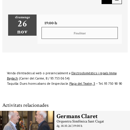
diumenge
26
19:00 h
nov
Finalitzat
Venda d’entrades al web o presencialment a
Electrodomèstics i regals Imma
Baylach
(Carrer del Carme, 8 / 93 753 06 54)
Taquilla: Dues hores abans de l’espectacle.
Plaça del Teatre, 3
– Tel. 93 750 90 90
Activitats relacionades
Germans Claret
Orquestra Simfònica Sant Cugat
dg. 18.10.26
|
19:00 h