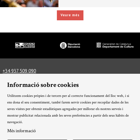
Veure més
Diapositiva 1 de 3
+34 937 509 090
info@lamassateatre.cat
Plaça del Teatre, 3, 08339 Vilassar de Dalt
Informació sobre cookies
Com arribar-hi
Informació tècnica
Utilitzem cookies pròpies i de tercers per al correcte funcionament del lloc web, i si
Avís Legal
Ús de Cookies
Política de privacitat
|
|
|
ens dona el seu consentiment, també farem servir cookies per recopilar dades de les
Condicions generals
Sitemap
Transparència
|
|
seves visites per obtenir estadístiques agregades per millorar els nostres serveis i
mostrar publicitat relacionada amb les seves preferències a partir dels seus hàbits de
Link a instagram
Link a twitter
Link a facebook
navegació.
Més informació