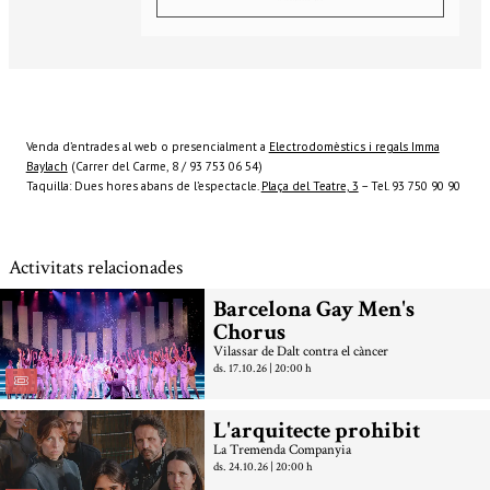
Venda d’entrades al web o presencialment a
Electrodomèstics i regals Imma
Baylach
(Carrer del Carme, 8 / 93 753 06 54)
Taquilla: Dues hores abans de l’espectacle.
Plaça del Teatre, 3
– Tel. 93 750 90 90
Activitats relacionades
Barcelona Gay Men's
Chorus
Vilassar de Dalt contra el càncer
ds. 17.10.26
|
20:00 h
L'arquitecte prohibit
La Tremenda Companyia
ds. 24.10.26
|
20:00 h