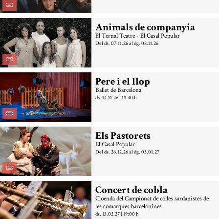
Animals de companyia
El Ternal Teatre - El Casal Popular
Del ds. 07.11.26
al dg. 08.11.26
Pere i el llop
Ballet de Barcelona
ds. 14.11.26
|
18:30 h
Els Pastorets
El Casal Popular
Del ds. 26.12.26
al dg. 03.01.27
Concert de cobla
Cloenda del Campionat de colles sardanistes de
les comarques barcelonines
ds. 13.02.27
|
19:00 h