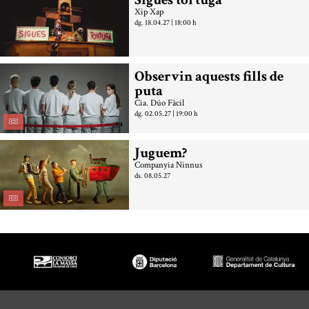
Xip Xap
dg. 18.04.27
|
18:00 h
Observin aquests fills de
puta
Cia. Dúo Fàcil
dg. 02.05.27
|
19:00 h
Juguem?
Companyia Ninnus
ds. 08.05.27
Diapositiva 1 de 3