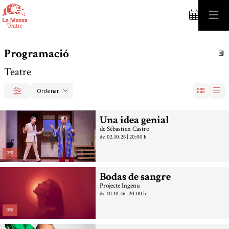
Programació
C
Teatre
Ordenar
Filtrar
Ordenar per
Una idea genial
de Sébastien Castro
dv. 02.10.26
|
20:00 h
Bodas de sangre
Projecte Ingenu
ds. 10.10.26
|
20:00 h