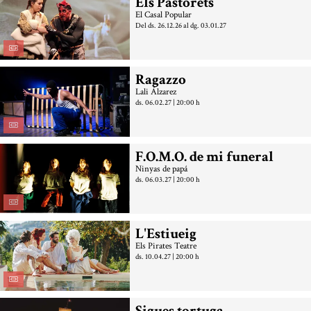
Els Pastorets
El Casal Popular
Del ds. 26.12.26
al dg. 03.01.27
Ragazzo
Lali Álzarez
ds. 06.02.27
|
20:00 h
F.O.M.O. de mi funeral
Ninyas de papá
ds. 06.03.27
|
20:00 h
L'Estiueig
Els Pirates Teatre
ds. 10.04.27
|
20:00 h
Sigues tortuga