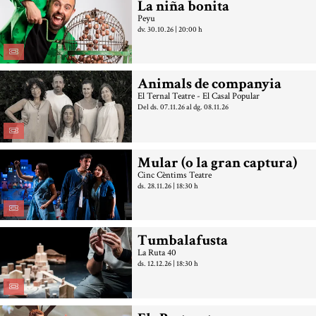
La niña bonita
Peyu
dv. 30.10.26
|
20:00 h
Animals de companyia
El Ternal Teatre - El Casal Popular
Del ds. 07.11.26
al dg. 08.11.26
Mular (o la gran captura)
Cinc Cèntims Teatre
ds. 28.11.26
|
18:30 h
Tumbalafusta
La Ruta 40
ds. 12.12.26
|
18:30 h