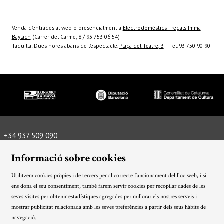
Venda d’entrades al web o presencialment a
Electrodomèstics i regals Imma
Baylach
(Carrer del Carme, 8 / 93 753 06 54)
Taquilla: Dues hores abans de l’espectacle.
Plaça del Teatre, 3
– Tel. 93 750 90 90
Diapositiva 1 de 3
+34 937 509 090
info@lamassateatre.cat
Plaça del Teatre, 3, 08339 Vilassar de Dalt
Informació sobre cookies
Com arribar-hi
Informació tècnica
Utilitzem cookies pròpies i de tercers per al correcte funcionament del lloc web, i si
Avís Legal
Ús de Cookies
Política de privacitat
|
|
|
ens dona el seu consentiment, també farem servir cookies per recopilar dades de les
Condicions generals
Sitemap
Transparència
|
|
seves visites per obtenir estadístiques agregades per millorar els nostres serveis i
mostrar publicitat relacionada amb les seves preferències a partir dels seus hàbits de
Link a instagram
Link a twitter
Link a facebook
navegació.