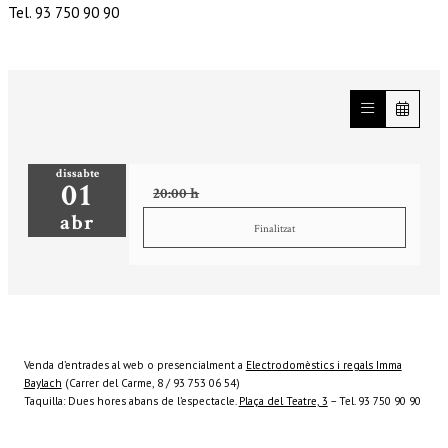
Tel. 93 750 90 90
dissabte
01
20:00 h
abr
Finalitzat
Venda d’entrades al web o presencialment a
Electrodomèstics i regals Imma
Baylach
(Carrer del Carme, 8 / 93 753 06 54)
Taquilla: Dues hores abans de l’espectacle.
Plaça del Teatre, 3
– Tel. 93 750 90 90