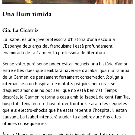
Diapositiva 1 de 1
Una llum tímida
Cia. La Cicatriz
La Isabel és una jove professora d'història d'una escola a
l'Espanya dels anys del franquisme i està profundament
enamorada de la Carmen, la professora de literatura.
Sense voler, però sense poder evitar-ho, neix una història d'amor
entre elles dues que semblarà haver-se d'acabar quan la família
de la Carmen, de pensament fortament conservador, l'obliga a
internar-se a un hospital de malalts psíquics per curar-se
d'aquest amor que no pot ser i que no està ben vist. Temps
després, la Carmen retorna a casa amb la Isabel, deixant família,
hospital i feina enrere, havent d'enfrontar-se ara a les seqüeles
que els electro-shocks que ha estat rebent a l'hospital li estan
causant. La Isabel intentarà ajudar-la a sobreviure fins a les
últimes conseqüències.
Àfrica Alonso porta aquesta història, inspirada en fets reals, als