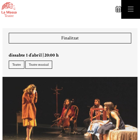
C
Finalitzat
dissabte 1 d’abril
|
20:00 h
Teatre
Teatre musical