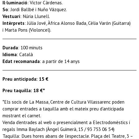
Il·luminació
:
Victor Càrdenas
.
So
:
Jordi Ballbé i Nuño Vázquez
.
Vestuari
:
Núria Llunell
.
Intèrprets
:
Júlia Jové,
Àfrica Alonso Bada,
Cèlia Varón (Guitarra)
i
Marta Pons (Violoncel).
Durada
: 100 minuts
Idioma
: Català
Edat recomanada
: a partir de 14 anys
Preu anticipada: 15 €
Preu taquilla: 18 €*
*Els socis de La Massa, Centre de Cultura Vilassarenc poden
comprar entrades a taquilla amb el mateix preu d’anticipada
mostrant el carnet.
Venda d’entrades al web o presencialment a Electrodomèstics i
regals Imma Baylach (Àngel Guimerà, 15 / 93 753 06 54)
Taquilla: Dues hores abans de l’espectacle. Plaça del Teatre, 3 –