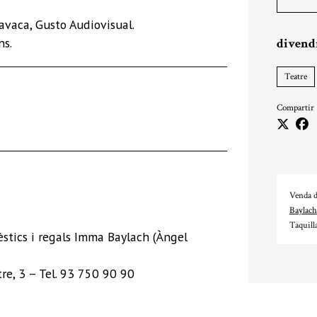
avaca, Gusto Audiovisual
.
ns
.
divendr
Teatre
Compartir
Venda d
Baylach
Taquill
stics i regals Imma Baylach (Àngel
tre, 3 – Tel. 93 750 90 90