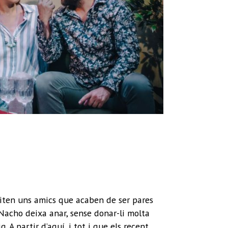
siten uns amics que acaben de ser pares
 Nacho deixa anar, sense donar-li molta
g. A partir d’aquí, i tot i que els recent