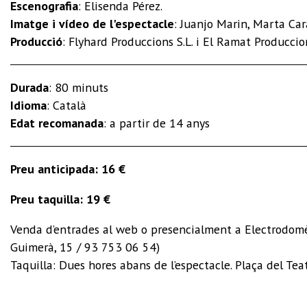
Escenografia
:
Elisenda Pérez
.
Imatge i vídeo de l'espectacle
:
Juanjo Marin, Marta Car
Producció
:
Flyhard Produccions S.L. i El Ramat Produccio
Durada
: 80 minuts
Idioma
: Català
Edat recomanada
: a partir de 14 anys
Preu anticipada: 16 €
Preu taquilla: 19 €
Venda d’entrades al web o presencialment a Electrodomè
Guimerà, 15 / 93 753 06 54)
Taquilla: Dues hores abans de l’espectacle. Plaça del Tea