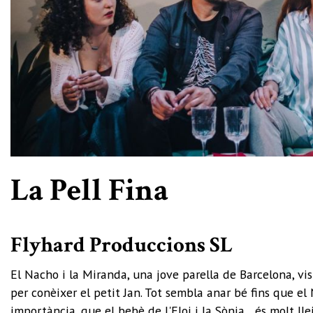
Diapositiva 1 de 1
La Pell Fina
Flyhard Produccions SL
El Nacho i la Miranda, una jove parella de Barcelona, vi
per conèixer el petit Jan. Tot sembla anar bé fins que el
importància, que el bebè de l'Eloi i la Sònia... és molt llei