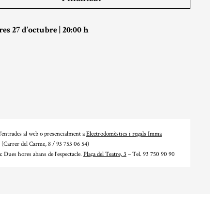
es 27 d’octubre
|
20:00 h
’entrades al web o presencialment a
Electrodomèstics i regals Imma
(Carrer del Carme, 8 / 93 753 06 54)
a: Dues hores abans de l’espectacle.
Plaça del Teatre, 3
– Tel. 93 750 90 90