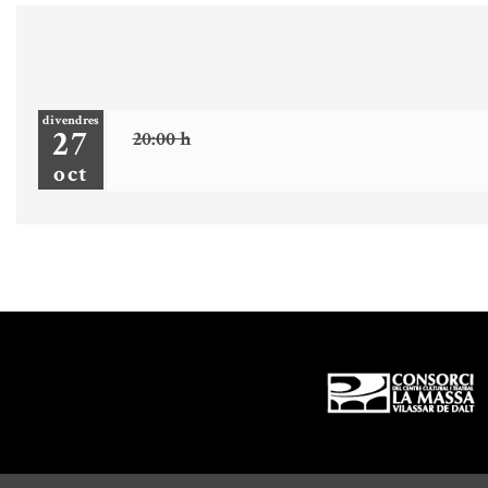
divendres
27
20:00 h
oct
Diapositiva 1 de 3