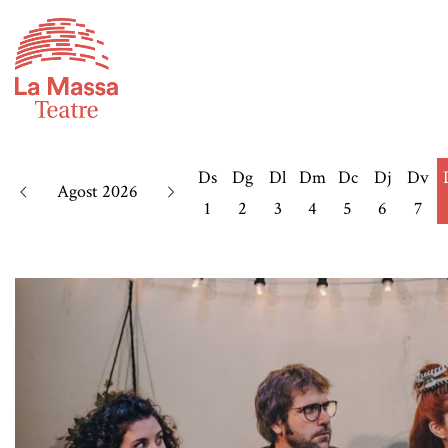
Ds
Dg
Dl
Dm
Dc
Dj
Dv
Agost 2026
1
2
3
4
5
6
7