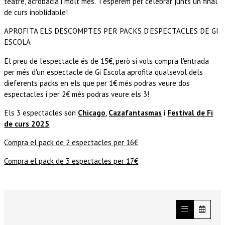
teatre, acrobàcia i molt més. T’esperem per celebrar junts un final
de curs inoblidable!
APROFITA ELS DESCOMPTES PER PACKS D'ESPECTACLES DE GI
ESCOLA
El preu de l'espectacle és de 15€, però si vols compra l'entrada
per més d'un espectacle de Gi Escola aprofita qualsevol dels
dieferents packs en els que per 1€ més podras veure dos
espectacles i per 2€ més podras veure els 3!
Els 3 espectacles són
Chicago
,
Cazafantasmas
i
Festival de Fi
de curs 2025
.
Compra el pack de 2 espectacles per 16€
Compra el pack de 3 espectacles per 17€