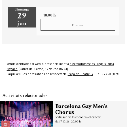
diumenge
29
18:00 h
jun
Finalitzat
Venda d’entrades al web o presencialment a
Electrodomèstics i regals Imma
Baylach
(Carrer del Carme, 8 / 93 753 06 54)
Taquilla: Dues hores abans de l’espectacle.
Plaça del Teatre, 3
– Tel. 93 750 90 90
Activitats relacionades
Barcelona Gay Men's
Chorus
Vilassar de Dalt contra el càncer
ds. 17.10.26
|
20:00 h