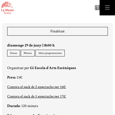
C
Finalitzat
diumenge 29 de juny
|
18:00 h
Dansa
Música
Altres programacions
Organitzat per
Gi Escola d'Arts Escèniques
Preu:
15€
Compra el pack de 2 espectacles per 16€
Compra el pack de 3 espectacles per 17€
Durada
: 120 minuts