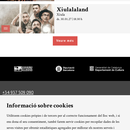
Xiulalaland
Xiula
ds. 30.01.27
|
18:30 h
Veure més
Diapositiva 1 de 3
+34 937 509 090
info@lamassateatre.cat
Plaça del Teatre, 3, 08339 Vilassar de Dalt
Informació sobre cookies
Com arribar-hi
Informació tècnica
Utilitzem cookies pròpies i de tercers per al correcte funcionament del lloc web, i si
Avís Legal
Ús de Cookies
Política de privacitat
|
|
|
ens dona el seu consentiment, també farem servir cookies per recopilar dades de les
Condicions generals
Sitemap
Transparència
|
|
seves visites per obtenir estadístiques agregades per millorar els nostres serveis i