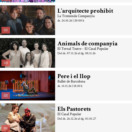
L'arquitecte prohibit
La Tremenda Companyia
ds. 24.10.26
|
20:00 h
Animals de companyia
El Ternal Teatre - El Casal Popular
Del ds. 07.11.26
al dg. 08.11.26
Pere i el llop
Ballet de Barcelona
ds. 14.11.26
|
18:30 h
Els Pastorets
El Casal Popular
Del ds. 26.12.26
al dg. 03.01.27