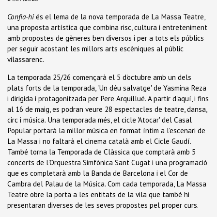
Confia-hi
és el lema de la nova temporada de La Massa Teatre,
una proposta artística que combina risc, cultura i entreteniment
amb propostes de gèneres ben diversos i per a tots els públics
per seguir acostant les millors arts escèniques al públic
vilassarenc.
La temporada 25/26 començarà el 5 d'octubre amb un dels
plats forts de la temporada, 'Un déu salvatge' de Yasmina Reza
i dirigida i protagonitzada per Pere Arquillué. A partir d'aquí, i fins
al 16 de maig, es podran veure 28 espectacles de teatre, dansa,
circ i música. Una temporada més, el cicle 'Atocar' del Casal
Popular portarà la millor música en format íntim a l'escenari de
La Massa i no faltarà el cinema català amb el Cicle Gaudí.
També torna la Temporada de Clàssica que comptarà amb 5
concerts de l'Orquestra Simfònica Sant Cugat i una programació
que es completarà amb la Banda de Barcelona i el Cor de
Cambra del Palau de la Música. Com cada temporada, La Massa
Teatre obre la porta a les entitats de la vila que també hi
presentaran diverses de les seves propostes pel proper curs.