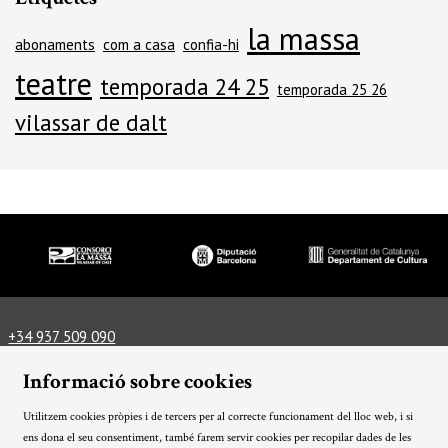
la massa
abonaments
com a casa
confia-hi
teatre
temporada 24 25
temporada 25 26
vilassar de dalt
Diapositiva 1 de 3
+34 937 509 090
info@lamassateatre.cat
Plaça del Teatre, 3, 08339 Vilassar de Dalt
Informació sobre cookies
Com arribar-hi
Informació tècnica
Utilitzem cookies pròpies i de tercers per al correcte funcionament del lloc web, i si
Avís Legal
Ús de Cookies
Política de privacitat
|
|
|
ens dona el seu consentiment, també farem servir cookies per recopilar dades de les