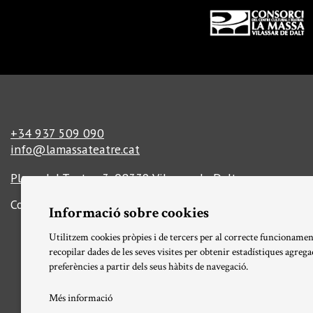
Diapositiva 1 de 3
+34 937 509 090
info@lamassateatre.cat
Plaça del Teatre, 3, 08339 Vilassar de Dalt
Com arribar-hi
Informació tècnica
Informació sobre cookies
Utilitzem cookies pròpies i de tercers per al correcte funcionamen
recopilar dades de les seves visites per obtenir estadístiques agreg
preferències a partir dels seus hàbits de navegació.
Més informació