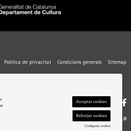
Política de privacitat
Condicions generals
Sitemap
|
|
|
er
Link a 
Link
L
Acceptar cookies
es
Rebutjar cookies
Configurar cookies