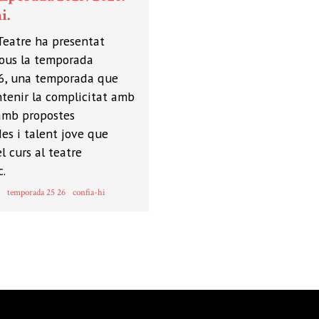
i.
Teatre ha presentat
jous la temporada
, una temporada que
tenir la complicitat amb
 amb propostes
es i talent jove que
l curs al teatre
c.
temporada 25 26
confia-hi