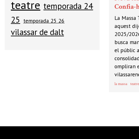
teatre
temporada 24
Confia-h
La Massa 
25
temporada 25 26
aquest di
vilassar de dalt
2025/2026
busca man
el públic
consolidad
ompliran e
vilassaren
la massa
teatre