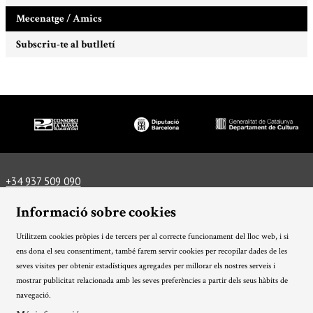
Mecenatge / Amics
Subscriu-te al butlletí
Diapositiva 1 de 3
+34 937 509 090
info@lamassateatre.cat
Plaça del Teatre, 3, 08339 Vilassar de Dalt
Informació sobre cookies
Com arribar-hi
Informació tècnica
Utilitzem cookies pròpies i de tercers per al correcte funcionament del lloc web, i si
Avís Legal
Ús de Cookies
Política de privacitat
|
|
|
ens dona el seu consentiment, també farem servir cookies per recopilar dades de les
Condicions generals
Sitemap
Transparència
|
|
seves visites per obtenir estadístiques agregades per millorar els nostres serveis i
mostrar publicitat relacionada amb les seves preferències a partir dels seus hàbits de
Link a instagram
Link a twitter
Link a facebook
navegació.