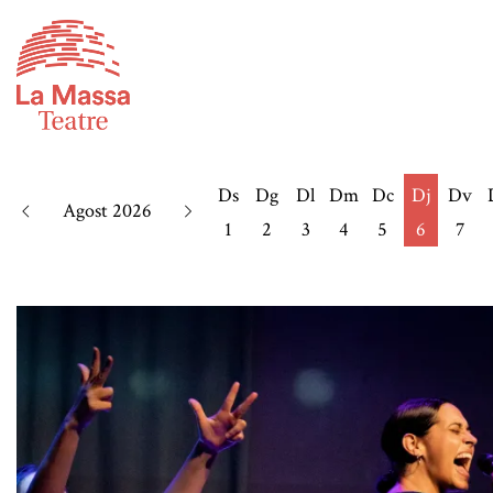
Ds
Dg
Dl
Dm
Dc
Dj
Dv
Agost 2026
1
2
3
4
5
6
7