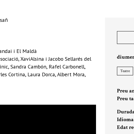
asañ
andai i El Maldà
diumen
ociació, XaviAlsina i Jacobo Sellarés del
línic, Sandra Cambón, Rafel Carbonell,
Teatre
les Cortina, Laura Dorca, Albert Mora,
Preu a
Preu ta
Durad
Idioma
Edat r