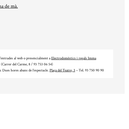
a de mà.
’entrades al web o presencialment a
Electrodomèstics i regals Imma
(Carrer del Carme, 8 / 93 753 06 54)
a: Dues hores abans de l’espectacle.
Plaça del Teatre, 3
– Tel. 93 750 90 90