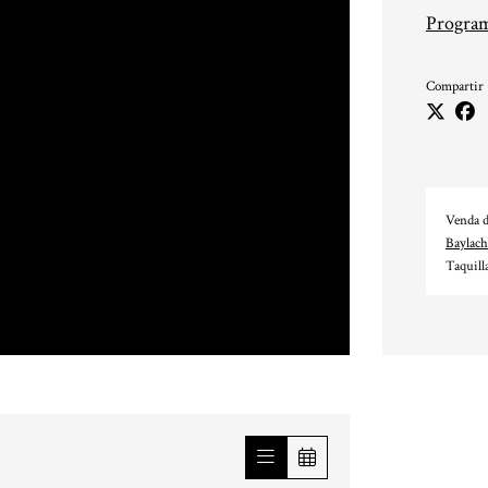
Program
Compartir
Venda d
Baylach
Taquill