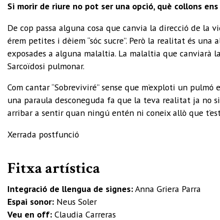
Si morir de riure no pot ser una opció, què collons en
De cop passa alguna cosa que canvia la direcció de la v
érem petites i dèiem “sóc sucre”. Però la realitat és una a
exposades a alguna malaltia. La malaltia que canviarà l
Sarcoïdosi pulmonar.
Com cantar “Sobreviviré” sense que m’exploti un pulmó ex
una paraula desconeguda fa que la teva realitat ja no si
arribar a sentir quan ningú entén ni coneix allò que t’es
Xerrada postfunció
Fitxa artística
Integració de llengua de signes:
Anna Griera Parra
Espai sonor:
Neus Soler
Veu en off:
Claudia Carreras