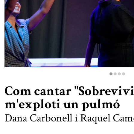
Diapositiva 1 de 4: Com cantar "Sobreviviré" sense que m'ex
Com cantar "Sobrevivi
m'exploti un pulmó
Dana Carbonell i Raquel Ca