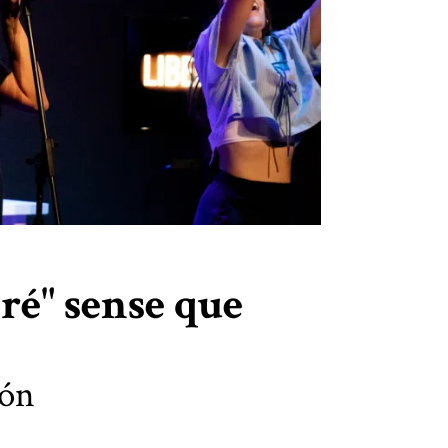
ploti un pulmó
ré" sense que
món