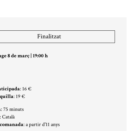
Finalitzat
ge 8 de març
|
19:00 h
nticipada
: 16 €
quilla
: 19 €
a
: 75 minuts
: Català
ecomanada
: a partir d'11 anys