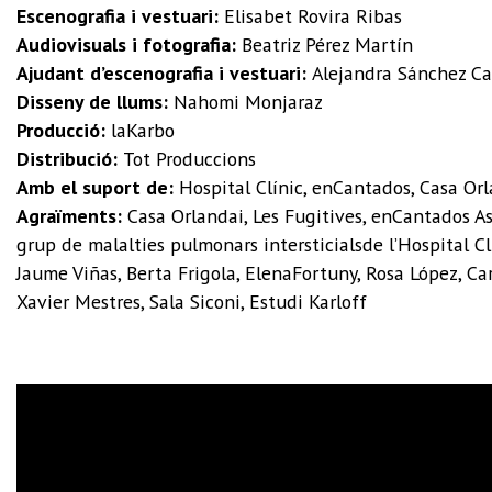
Escenografia i vestuari:
Elisabet Rovira Ribas
Audiovisuals i fotografia:
Beatriz Pérez Martín
Ajudant d’escenografia i vestuari:
Alejandra Sánchez C
Disseny de llums:
Nahomi Monjaraz
Producció:
laKarbo
Distribució:
Tot Produccions
Amb el suport de:
Hospital Clínic, enCantados, Casa Orl
Agraïments:
Casa Orlandai, Les Fugitives, enCantados Ass
grup de malalties pulmonars intersticialsde l’Hospital C
Jaume Viñas, Berta Frigola, ElenaFortuny, Rosa López, Car
Xavier Mestres, Sala Siconi, Estudi Karloff