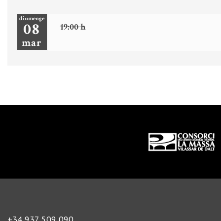
diumenge
08
19:00 h
mar
Diapositiva 1 de 3
+34 937 509 090