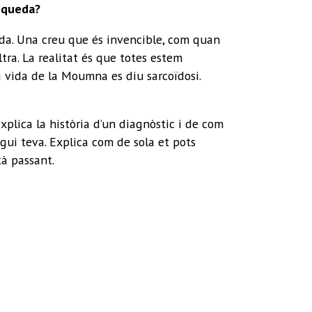
s queda?
ida. Una creu que és invencible, com quan
ltra. La realitat és que totes estem
a vida de la Moumna es diu sarcoïdosi.
plica la història d’un diagnòstic i de com
gui teva. Explica com de sola et pots
tà passant.